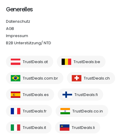
Generelles
Datenschutz
AGB
Impressum
B2B Unterstützung/ NTD
TrustDeals.at
TrustDeals.be
TrustDeals.com.br
TrustDeals.ch
TrustDeals.es
TrustDeals.fi
TrustDeals.fr
TrustDeals.co.in
TrustDeals.it
TrustDeals.li