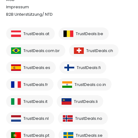
Impressum
B2B Unterstützung/ NTD
TrustDeals.at
TrustDeals.be
TrustDeals.com.br
TrustDeals.ch
TrustDeals.es
TrustDeals.fi
TrustDeals.fr
TrustDeals.co.in
TrustDeals.it
TrustDeals.li
TrustDeals.nl
TrustDeals.no
TrustDeals.pt
TrustDeals.se