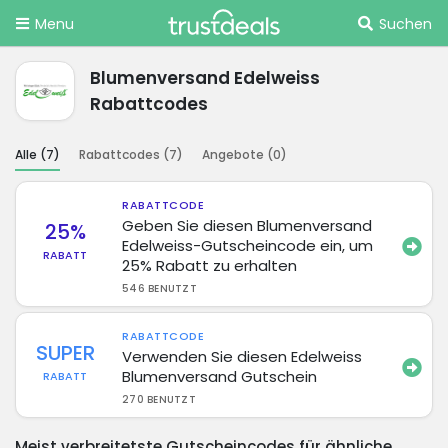
Menu
Suchen
Blumenversand Edelweiss
Rabattcodes
Alle (
7
)
Rabattcodes (
7
)
Angebote (
0
)
RABATTCODE
Geben Sie diesen Blumenversand
25%
Edelweiss-Gutscheincode ein, um
RABATT
25% Rabatt zu erhalten
546 BENUTZT
RABATTCODE
SUPER
Verwenden Sie diesen Edelweiss
Blumenversand Gutschein
RABATT
270 BENUTZT
Meist verbreitetste Gutscheincodes für ähnliche