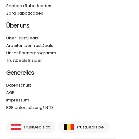
Sephora Rabattcodes
Zara Rabattcodes
Über uns
Über TrustDeals
Arbeiten bei TrustDeals
Unser Partnerprogramm
TrustDeals Insider
Generelles
Datenschutz
AGB
Impressum
B2B Unterstützung/ NTD
TrustDeals.at
TrustDeals.be