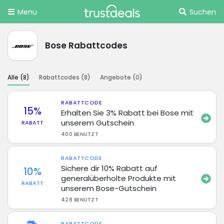
Menu
Suchen
Bose Rabattcodes
Alle (
8
)
Rabattcodes (
8
)
Angebote (
0
)
RABATTCODE
15%
Erhalten Sie 3% Rabatt bei Bose mit
unserem Gutschein
RABATT
400 BENUTZT
RABATTCODE
Sichere dir 10% Rabatt auf
10%
generalüberholte Produkte mit
RABATT
unserem Bose-Gutschein
428 BENUTZT
RABATTCODE