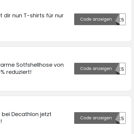
 dir nun T-shirts für nur
Code anzeigen
132692OTK5
warme Sotfshellhose von
Code anzeigen
132693OTK5
% reduziert!
 bei Decathlon jetzt
Code anzeigen
132694OTK5
!