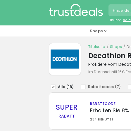
Beliebt:
adid
Shops
Titelseite
Shops
De
Decathlon 
Profitiere vom Deca
Im Durchschnitt 16€ Er
Alle (
18
)
Rabattcodes (
7
)
RABATTCODE
SUPER
Erhalten Sie 8%
RABATT
284 BENUTZT