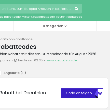
as Rabattcode
Mister Spex Rabattcode
Reuter Rabattcode
Kategorien
cathlon Rabattcode
Rabattcodes
thlon Rabatt mit diesem Gutscheincode für August 2026
sparnis
heute um 02:35
www.decathlon.de
Angebote (
11
)
 Rabatt bei Decathlon
Code anzeigen
MKWW