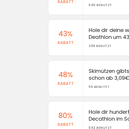
RABATT
540 BENUTZT
Hole dir deine 
43%
Deathlon um 43
RABATT
299 BENUTZT
Skimützen gibts
48%
schon ab 3,09€
RABATT
55 BENUTZT
Hole dir hunder
80%
Decathlon im Sa
RABATT
542 BENUTZT