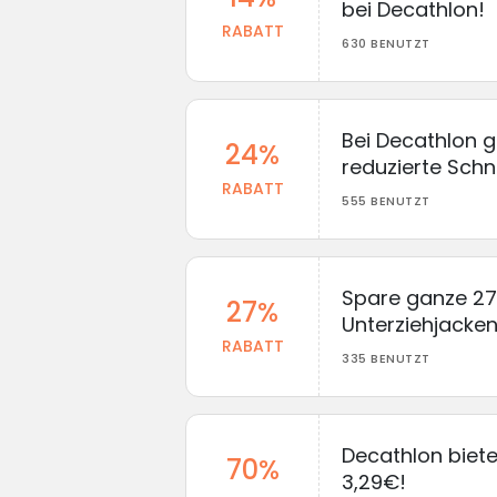
bei Decathlon!
RABATT
630 BENUTZT
Bei Decathlon g
24%
reduzierte Schn
RABATT
555 BENUTZT
Spare ganze 2
27%
Unterziehjacken
RABATT
335 BENUTZT
Decathlon bietet
70%
3,29€!