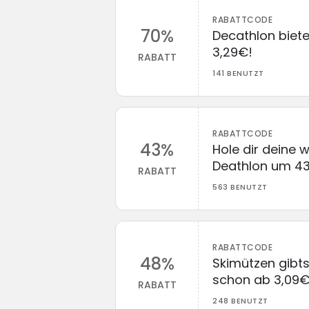
RABATTCODE
70%
Decathlon bietet
3,29€!
RABATT
141 BENUTZT
RABATTCODE
43%
Hole dir deine 
Deathlon um 43
RABATT
563 BENUTZT
RABATTCODE
48%
Skimützen gibts
schon ab 3,09€
RABATT
248 BENUTZT