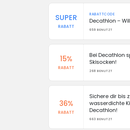
RABATTCODE
SUPER
Decathlon – W
RABATT
659 BENUTZT
Bei Decathlon s
15%
Skisocken!
RABATT
268 BENUTZT
Sichere dir bis 
36%
wasserdichte K
Decathlon!
RABATT
663 BENUTZT