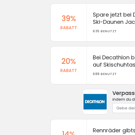
Spare jetzt bei
39%
Ski-Daunen Jac
RABATT
635 BENUTZT
Bei Decathlon 
20%
auf Skischuhta
RABATT
688 BENUTZT
Verpass
indem du di
Rennräder gibts 
14%