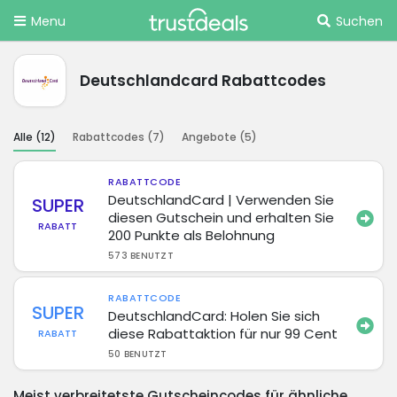
Menu
Suchen
Deutschlandcard Rabattcodes
Alle (
12
)
Rabattcodes (
7
)
Angebote (
5
)
RABATTCODE
DeutschlandCard | Verwenden Sie
SUPER
diesen Gutschein und erhalten Sie
RABATT
200 Punkte als Belohnung
573 BENUTZT
RABATTCODE
SUPER
DeutschlandCard: Holen Sie sich
diese Rabattaktion für nur 99 Cent
RABATT
50 BENUTZT
Meist verbreitetste Gutscheincodes für ähnliche