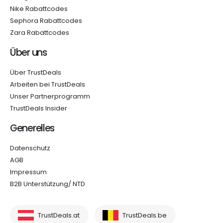
Nike Rabattcodes
Sephora Rabattcodes
Zara Rabattcodes
Über uns
Über TrustDeals
Arbeiten bei TrustDeals
Unser Partnerprogramm
TrustDeals Insider
Generelles
Datenschutz
AGB
Impressum
B2B Unterstützung/ NTD
TrustDeals.at
TrustDeals.be