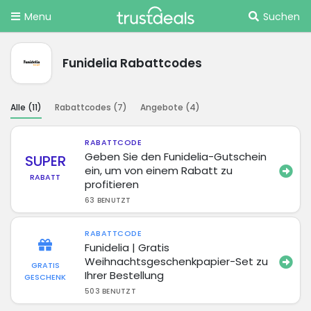
Menu
Suchen
Funidelia Rabattcodes
Alle (
11
)
Rabattcodes (
7
)
Angebote (
4
)
RABATTCODE
Geben Sie den Funidelia-Gutschein
SUPER
ein, um von einem Rabatt zu
RABATT
profitieren
63 BENUTZT
RABATTCODE
Funidelia | Gratis
Weihnachtsgeschenkpapier-Set zu
GRATIS
Ihrer Bestellung
GESCHENK
503 BENUTZT