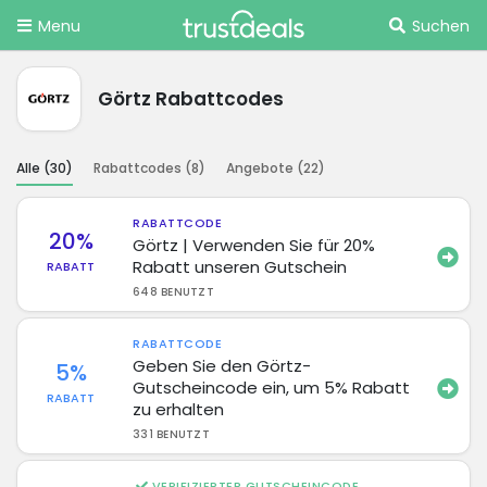
Menu
Suchen
Görtz Rabattcodes
Alle (
30
)
Rabattcodes (
8
)
Angebote (
22
)
RABATTCODE
20%
Görtz | Verwenden Sie für 20%
Rabatt unseren Gutschein
RABATT
648 BENUTZT
RABATTCODE
Geben Sie den Görtz-
5%
Gutscheincode ein, um 5% Rabatt
RABATT
zu erhalten
331 BENUTZT
VERIFIZIERTER GUTSCHEINCODE