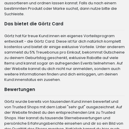
aussortieren und ordnen lassen kannst. Falls du nach einem
bestimmten Produkt oder Marke suchst, dann nutze bitte die
Suchleiste.
Das bietet die Görtz Card
Görtz hat für treue Kund:innen ein eigenes Vorteilsprogram
entwickelt - die Görtz Card. Diese ist für dich natürlich komplett
kostenlos und bietet dir einige exklusive Vorteile. Unter anderem
sammelst du 5% Treuebonus pro Einkauf, bekommst Gutscheine
zu deinem Geburtstag geschenkt, exklusive Rabatte auf viele
Items und kannst sogar an aufregenden Events teilnehmen. Auf
der Website kannst du dich nicht nur anmelden, sondern auch
weitere Informationen finden und dich einloggen, um deinen
Kund:innenstatus ein zusehen.
Bewertungen
Görtz wurde bereits von tausenden Kund:innen bewertet und
von Trusted Shops mit dem Label "sehr gut" ausgezeichnet. Auf
der Website findest du den entsprechenden Link zu Trusted
Shops. Hier kannst du tausende Sternebewertungen und
persönliche Erfahrungsberichte einsehen und dir so ein Bild von
der Qualität des Shops machen. Natürlich kannst du hier auch