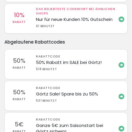
DAS BELIEBTESTE CODEWORT BEI ÄHNLICHEN
10%
SHOPS
Nur für neue Kunden 10% Gutschein
RABATT
61 BENUTZT
Abgelaufene Rabattcodes
RABATTCODE
50%
50% Rabatt im SALE bei Görtz!
RABATT
518 BENUTZT
RABATTCODE
50%
Görtz Sale! Spare bis zu 50%
RABATT
531 BENUTZT
RABATTCODE
5€
Ganze 5€ zum Saisonstart bei
Görtz sichern!
RABATT