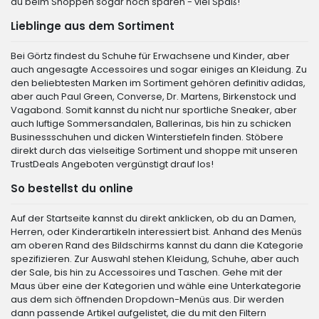
du beim Shoppen sogar noch sparen - viel Spaß!
Lieblinge aus dem Sortiment
Bei Görtz findest du Schuhe für Erwachsene und Kinder, aber
auch angesagte Accessoires und sogar einiges an Kleidung. Zu
den beliebtesten Marken im Sortiment gehören definitiv adidas,
aber auch Paul Green, Converse, Dr. Martens, Birkenstock und
Vagabond. Somit kannst du nicht nur sportliche Sneaker, aber
auch luftige Sommersandalen, Ballerinas, bis hin zu schicken
Businessschuhen und dicken Winterstiefeln finden. Stöbere
direkt durch das vielseitige Sortiment und shoppe mit unseren
TrustDeals Angeboten vergünstigt drauf los!
So bestellst du online
Auf der Startseite kannst du direkt anklicken, ob du an Damen,
Herren, oder Kinderartikeln interessiert bist. Anhand des Menüs
am oberen Rand des Bildschirms kannst du dann die Kategorie
spezifizieren. Zur Auswahl stehen Kleidung, Schuhe, aber auch
der Sale, bis hin zu Accessoires und Taschen. Gehe mit der
Maus über eine der Kategorien und wähle eine Unterkategorie
aus dem sich öffnenden Dropdown-Menüs aus. Dir werden
dann passende Artikel aufgelistet, die du mit den Filtern