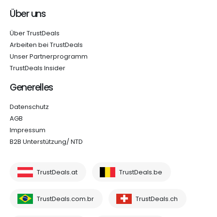
Über uns
Über TrustDeals
Arbeiten bei TrustDeals
Unser Partnerprogramm
TrustDeals Insider
Generelles
Datenschutz
AGB
Impressum
B2B Unterstützung/ NTD
TrustDeals.at
TrustDeals.be
TrustDeals.com.br
TrustDeals.ch