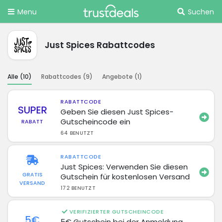
Menu
Suchen
Just Spices Rabattcodes
Alle (
10
)
Rabattcodes (
9
)
Angebote (
1
)
RABATTCODE
SUPER
Geben Sie diesen Just Spices-
Gutscheincode ein
RABATT
64 BENUTZT
RABATTCODE
Just Spices: Verwenden Sie diesen
GRATIS
Gutschein für kostenlosen Versand
VERSAND
172 BENUTZT
VERIFIZIERTER GUTSCHEINCODE
5€
5€ Gutschein bei der Anmeldung