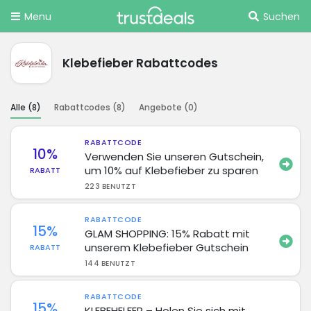
Menu
Suchen
Klebefieber Rabattcodes
Alle (
8
)
Rabattcodes (
8
)
Angebote (
0
)
RABATTCODE
10%
Verwenden Sie unseren Gutschein,
um 10% auf Klebefieber zu sparen
RABATT
223 BENUTZT
RABATTCODE
15%
GLAM SHOPPING: 15% Rabatt mit
unserem Klebefieber Gutschein
RABATT
144 BENUTZT
RABATTCODE
15%
KLEBEHELFER – Holen Sie sich mit