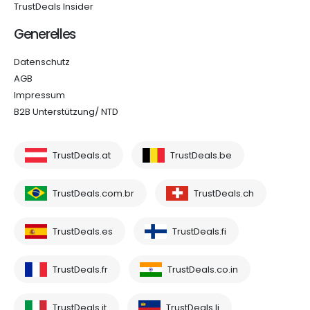
TrustDeals Insider
Generelles
Datenschutz
AGB
Impressum
B2B Unterstützung/ NTD
TrustDeals.at
TrustDeals.be
TrustDeals.com.br
TrustDeals.ch
TrustDeals.es
TrustDeals.fi
TrustDeals.fr
TrustDeals.co.in
TrustDeals.it
TrustDeals.li