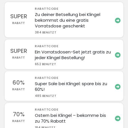
RABATTCODE
Zu deiner Betsellung bei Klingel
SUPER
bekommst du eine gratis
RABATT
Vorratsdose geschenkt
384 BENUTZT
RABATTCODE
SUPER
Ein Vorratsdosen-Set jetzt gratis zu
jeder Klingel Bestellung!
RABATT
652 BENUTZT
RABATTCODE
60%
Super Sale bei Klingel: spare bis zu
60%!
RABATT
485 BENUTZT
RABATTCODE
70%
Ostern bei Klingel – bekomme bis
zu 70% Rabatt
RABATT
184 BENUTZT