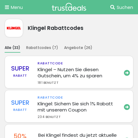
Menu
Suchen
Klingel Rabattcodes
Alle (
33
)
Rabattcodes (
7
)
Angebote (
26
)
RABATTCODE
SUPER
Klingel – Nutzen Sie diesen
Gutschein, um 4% zu sparen
RABATT
181 BENUTZT
RABATTCODE
SUPER
Klingel: Sichern Sie sich 1% Rabatt
mit unserem Coupon
RABATT
234 BENUTZT
50%
Bei Klingel findest du jetzt aktuelle