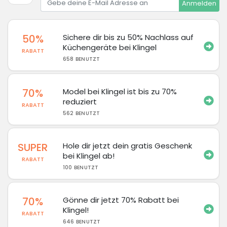
Anmelden
50%
Sichere dir bis zu 50% Nachlass auf
Küchengeräte bei Klingel
RABATT
658 BENUTZT
70%
Model bei Klingel ist bis zu 70%
reduziert
RABATT
562 BENUTZT
SUPER
Hole dir jetzt dein gratis Geschenk
bei Klingel ab!
RABATT
100 BENUTZT
70%
Gönne dir jetzt 70% Rabatt bei
Klingel!
RABATT
646 BENUTZT