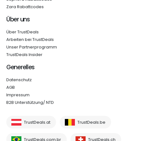
Zara Rabattcodes
Über uns
Über TrustDeals
Arbeiten bei TrustDeals
Unser Partnerprogramm
TrustDeals Insider
Generelles
Datenschutz
AGB
Impressum
B2B Unterstützung/ NTD
TrustDeals.at
TrustDeals.be
TrustDeals.com.br
TrustDeals.ch