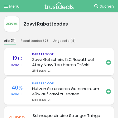
Menu
Suchen
Zavvi Rabattcodes
Alle (
11
)
Rabattcodes (
7
)
Angebote (
4
)
RABATTCODE
12€
Zavvi Gutschein: 12€ Rabatt auf
Atary Navy Tee Herren T-Shirt
RABATT
284 BENUTZT
RABATTCODE
40%
Nutzen Sie unseren Gutschein, um
40% auf Zavvi zu sparen
RABATT
548 BENUTZT
Schnappe dir eine Stranger Things