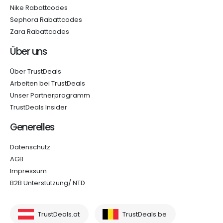
Nike Rabattcodes
Sephora Rabattcodes
Zara Rabattcodes
Über uns
Über TrustDeals
Arbeiten bei TrustDeals
Unser Partnerprogramm
TrustDeals Insider
Generelles
Datenschutz
AGB
Impressum
B2B Unterstützung/ NTD
TrustDeals.at
TrustDeals.be