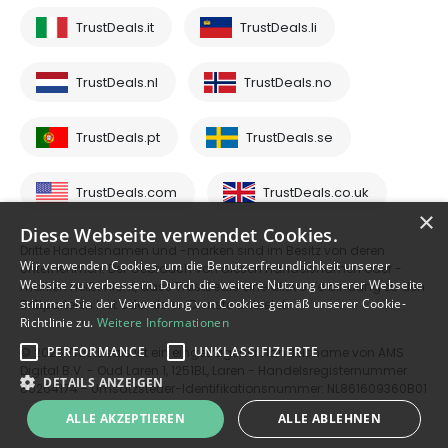
TrustDeals.it
TrustDeals.li
TrustDeals.nl
TrustDeals.no
TrustDeals.pt
TrustDeals.se
TrustDeals.com
TrustDeals.co.uk
×
Diese Webseite verwendet Cookies.
Dritte Handelsnamen und -marken sind im Besitz von deren
Wir verwenden Cookies, um die Benutzerfreundlichkeit unserer
Unternehmen. Der Gebrauch von diesen Handelsnamen oder -
Website zu verbessern. Durch die weitere Nutzung unserer Webseite
marken heißt nicht, dass TrustDeals eine aktive Verbindung zu den
stimmen Sie der Verwendung von Cookies gemäß unserer Cookie-
Drittparteien hat oder deren Dienste anbietet.
Richtlinie zu.
Weitere Informationen
PERFORMANCE
UNKLASSIFIZIERTE
© 2026 TrustDeals ist ein eingetragener Handelsname von AMS
Digital B.V. - Oud Laren 1, 1251BL, Laren - Handelsregisternummer
DETAILS ANZEIGEN
80264174 - Umsatzsteuer-Identifikationsnummer: NL861609360B01
ALLE AKZEPTIEREN
ALLE ABLEHNEN