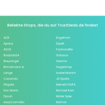
Beliebte Shops, die du auf TrustDeals.de findest
ALDI
Engelhorn
Apolux
Expert
ASOS
Fashionette
Bodylab24
Galaxus
Breuninger
Geomix
Brinckmann &
Hagelshop
Lange
Isabel Marant
Casando
JD Sports
DHgate
MeineSCHUFA
Doc Morris
Michael Kors
Dyson
Mister Spex
easyCosmetic
Momox