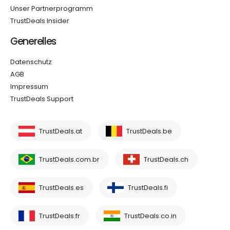
Unser Partnerprogramm
TrustDeals Insider
Generelles
Datenschutz
AGB
Impressum
TrustDeals Support
TrustDeals.at
TrustDeals.be
TrustDeals.com.br
TrustDeals.ch
TrustDeals.es
TrustDeals.fi
TrustDeals.fr
TrustDeals.co.in