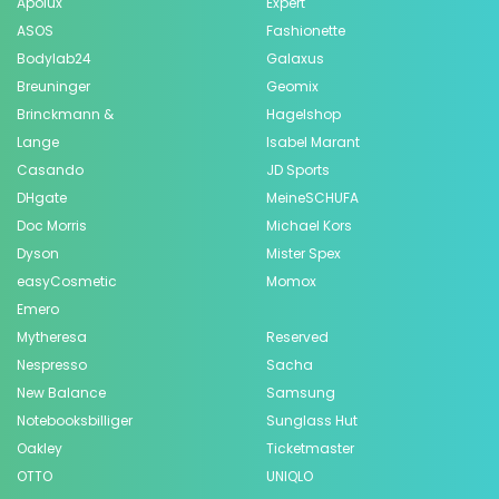
Apolux
Expert
ASOS
Fashionette
Bodylab24
Galaxus
Breuninger
Geomix
Brinckmann &
Hagelshop
Lange
Isabel Marant
Casando
JD Sports
DHgate
MeineSCHUFA
Doc Morris
Michael Kors
Dyson
Mister Spex
easyCosmetic
Momox
Emero
Mytheresa
Reserved
Nespresso
Sacha
New Balance
Samsung
Notebooksbilliger
Sunglass Hut
Oakley
Ticketmaster
OTTO
UNIQLO