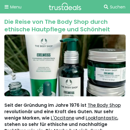
Menu
Suchen
Die Reise von The Body Shop durch
ethische Hautpflege und Schönheit
Seit der Gründung im Jahre 1976 ist
The Body Shop
revolutionär und eine Kraft des Guten. Nur sehr
wenige Marken, wie
L'Occitane
und
Lookfantastic
,
stehen so sehr für ethische und nachhaltige