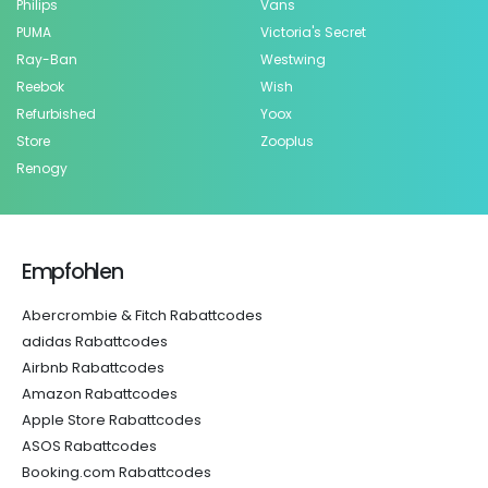
Philips
Vans
PUMA
Victoria's Secret
Ray-Ban
Westwing
Reebok
Wish
Refurbished
Yoox
Store
Zooplus
Renogy
Empfohlen
Abercrombie & Fitch Rabattcodes
adidas Rabattcodes
Airbnb Rabattcodes
Amazon Rabattcodes
Apple Store Rabattcodes
ASOS Rabattcodes
Booking.com Rabattcodes