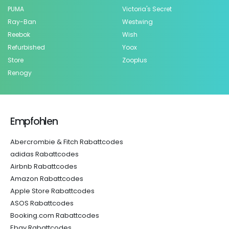
PUMA
Victoria's Secret
Ray-Ban
Westwing
Reebok
Wish
Refurbished
Yoox
Store
Zooplus
Renogy
Empfohlen
Abercrombie & Fitch Rabattcodes
adidas Rabattcodes
Airbnb Rabattcodes
Amazon Rabattcodes
Apple Store Rabattcodes
ASOS Rabattcodes
Booking.com Rabattcodes
Ebay Rabattcodes