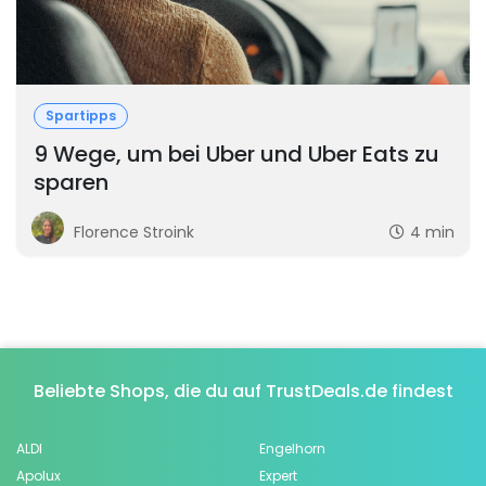
Spartipps
9 Wege, um bei Uber und Uber Eats zu
sparen
Florence Stroink
4 min
Beliebte Shops, die du auf TrustDeals.de findest
ALDI
Engelhorn
Apolux
Expert