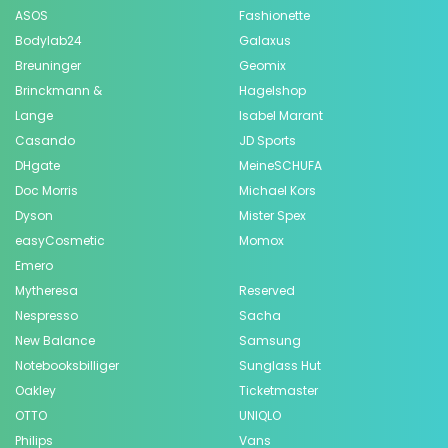
ASOS
Fashionette
Bodylab24
Galaxus
Breuninger
Geomix
Brinckmann &
Hagelshop
Lange
Isabel Marant
Casando
JD Sports
DHgate
MeineSCHUFA
Doc Morris
Michael Kors
Dyson
Mister Spex
easyCosmetic
Momox
Emero
Mytheresa
Reserved
Nespresso
Sacha
New Balance
Samsung
Notebooksbilliger
Sunglass Hut
Oakley
Ticketmaster
OTTO
UNIQLO
Philips
Vans